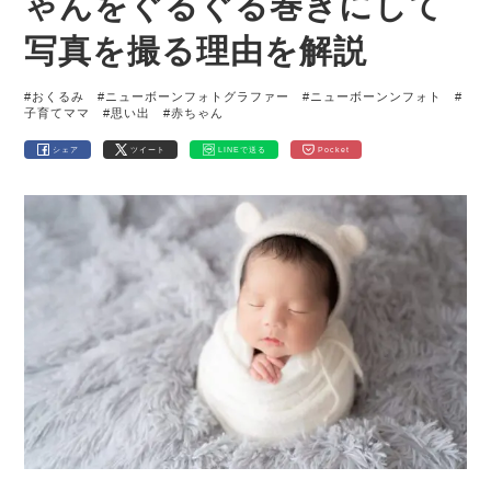
ゃんをぐるぐる巻きにして
写真を撮る理由を解説
#おくるみ
#ニューボーンフォトグラファー
#ニューボーンンフォト
#
子育てママ
#思い出
#赤ちゃん
シェア
ツイート
LINEで送る
Pocket